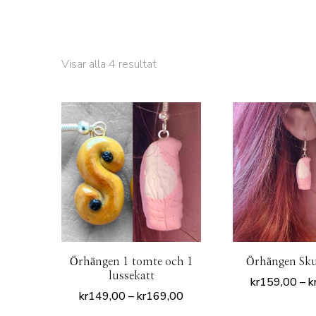
Sortera
Visar alla 4 resultat
efter
popularitet
Örhängen 1 tomte och 1
Örhängen Sk
lussekatt
kr
159,00
–
k
Prisintervall:
kr
149,00
–
kr
169,00
D
kr149,00