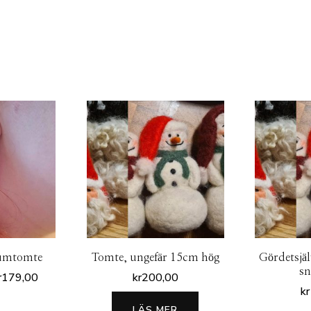
umtomte
Tomte, ungefär 15cm hög
Gördetsjäl
s
Prisintervall:
r
179,00
kr
200,00
kr
kr159,00
en
till
LÄS MER